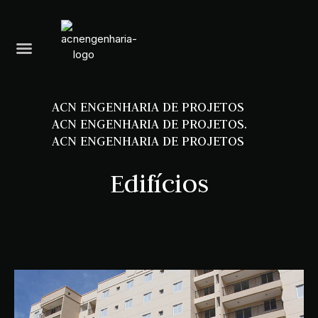
A
C
N
E
N
G
E
N
H
A
R
I
A
D
E
P
R
O
J
E
T
O
S
A
C
N
E
N
G
E
N
H
A
R
I
A
D
E
P
R
O
J
E
T
O
S
.
A
C
N
E
N
G
E
N
H
A
R
I
A
D
E
P
R
O
J
E
T
O
S
Edifícios