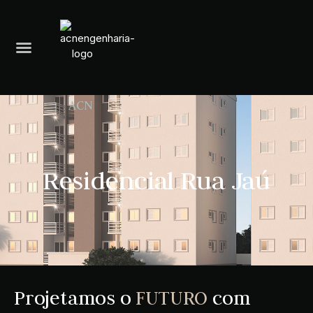
A
C
N
E
N
G
E
Residencial Rua Jaú
Projetamos o
FUTURO
com