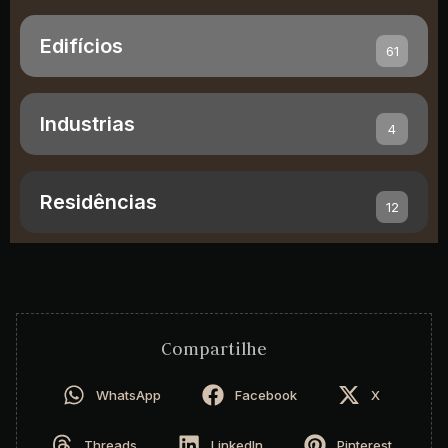
Edifícios
61
Industrias
4
Residências
12
Compartilhe
WhatsApp
Facebook
X
Threads
LinkedIn
Pinterest