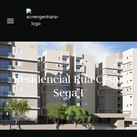
A
C
N
E
N
G
E
Residencial Rua César
Sega I