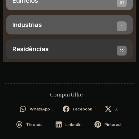
Edifícios
61
Industrias
4
Residências
12
Compartilhe
WhatsApp
Facebook
X
Threads
LinkedIn
Pinterest