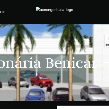
ATO
A
C
N
E
N
G
E
N
H
onária Benicar –