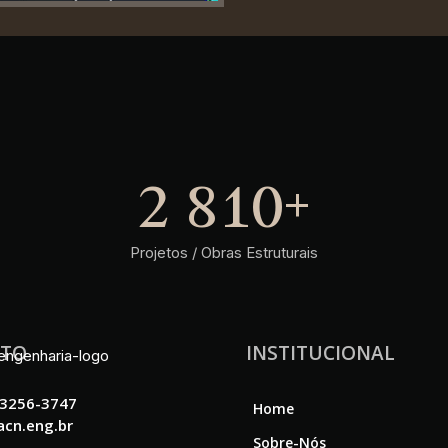
3 620
+
Projetos / Obras Estruturais
ATO
INSTITUCIONAL
 3256-3747
Home
cn.eng.br
Sobre-Nós