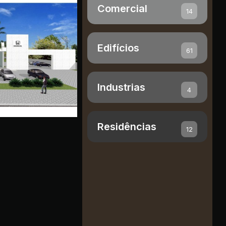
Comercial
14
Edifícios
61
Industrias
4
Residências
12