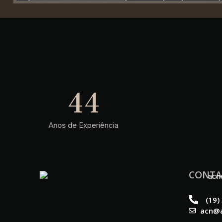
44
Anos de Experiência
CONT
(19)
acn@a