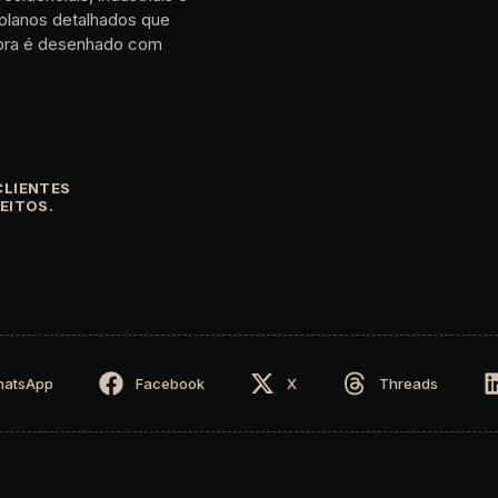
 planos detalhados que
 obra é desenhado com
CLIENTES
EITOS.
atsApp
Facebook
X
Threads