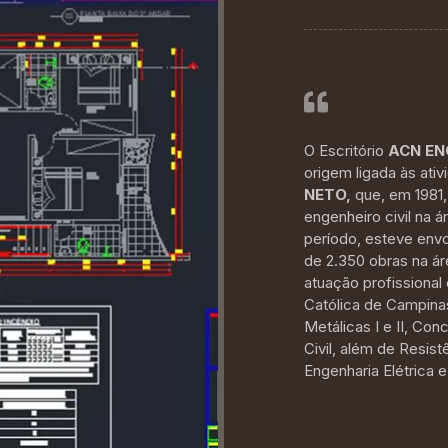
O Escritório
ACN EN
origem ligada às ati
NETO,
que, em 1981, 
engenheiro civil na á
período, esteve env
de 2.350 obras na ár
atuação profissional
Católica de Campinas
Metálicas I e II, Co
Civil, além de Resis
Engenharia Elétrica